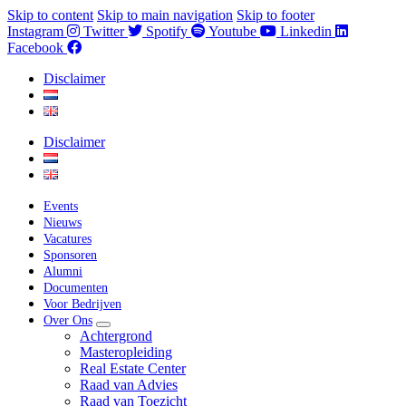
Skip to content
Skip to main navigation
Skip to footer
Instagram
Twitter
Spotify
Youtube
Linkedin
Facebook
Disclaimer
Disclaimer
Events
Nieuws
Vacatures
Sponsoren
Alumni
Documenten
Voor Bedrijven
Over Ons
Achtergrond
Masteropleiding
Real Estate Center
Raad van Advies
Raad van Toezicht