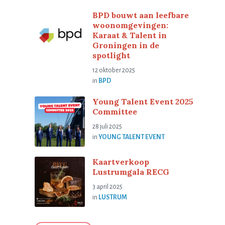
BPD bouwt aan leefbare
woonomgevingen:
Karaat & Talent in
Groningen in de
spotlight
12 oktober 2025
in
BPD
Young Talent Event 2025
Committee
28 juli 2025
in
YOUNG TALENT EVENT
Kaartverkoop
Lustrumgala RECG
3 april 2025
in
LUSTRUM