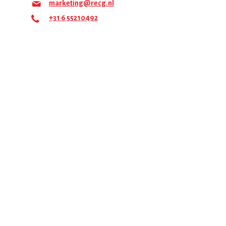
marketing@recg.nl
+31 6 55210492