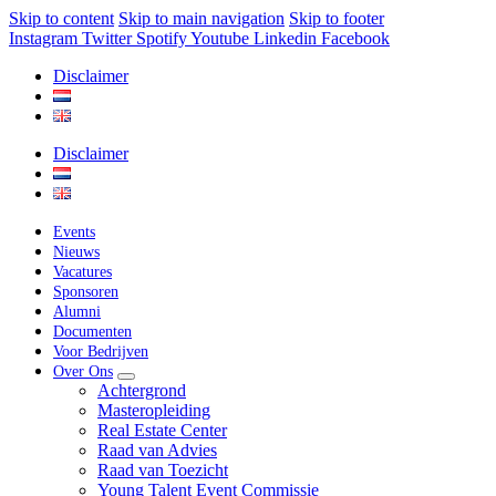
Skip to content
Skip to main navigation
Skip to footer
Instagram
Twitter
Spotify
Youtube
Linkedin
Facebook
Disclaimer
Disclaimer
Events
Nieuws
Vacatures
Sponsoren
Alumni
Documenten
Voor Bedrijven
Over Ons
Achtergrond
Masteropleiding
Real Estate Center
Raad van Advies
Raad van Toezicht
Young Talent Event Commissie