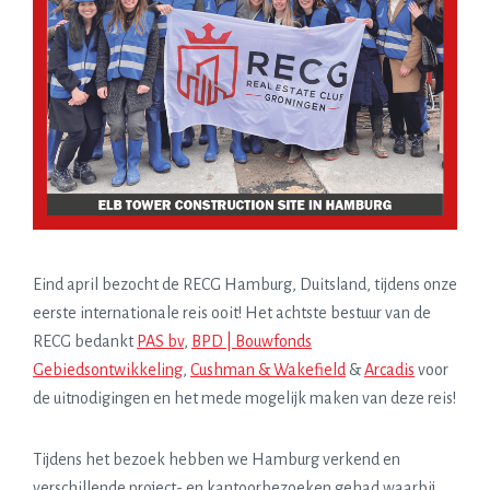
Eind april bezocht de RECG Hamburg, Duitsland, tijdens onze
eerste internationale reis ooit! Het achtste bestuur van de
RECG bedankt
PAS bv
,
BPD | Bouwfonds
Gebiedsontwikkeling
,
Cushman & Wakefield
&
Arcadis
voor
de uitnodigingen en het mede mogelijk maken van deze reis!
Tijdens het bezoek hebben we Hamburg verkend en
verschillende project- en kantoorbezoeken gehad waarbij