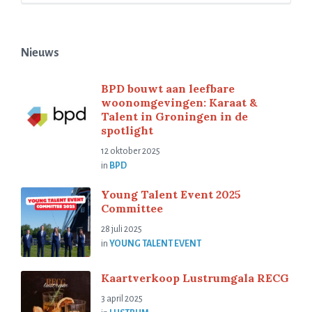
Nieuws
BPD bouwt aan leefbare
woonomgevingen: Karaat &
Talent in Groningen in de
spotlight
12 oktober 2025
in
BPD
Young Talent Event 2025
Committee
28 juli 2025
in
YOUNG TALENT EVENT
Kaartverkoop Lustrumgala RECG
3 april 2025